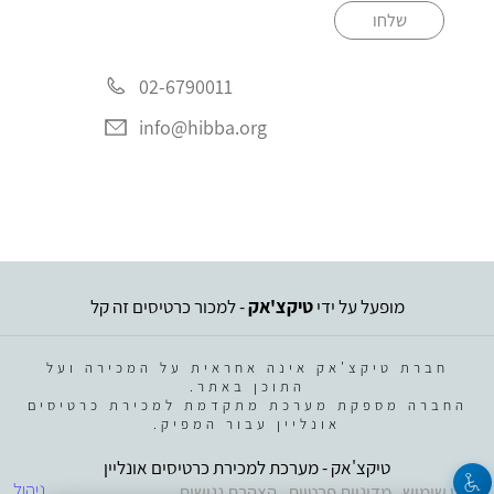
שלחו
02-6790011
info@hibba.org
מופעל על ידי
טיקצ'אק
- למכור כרטיסים זה קל
חברת טיקצ'אק אינה אחראית על המכירה ועל
התוכן באתר.
החברה מספקת מערכת מתקדמת למכירת כרטיסים
אונליין עבור המפיק.
טיקצ'אק - מערכת למכירת כרטיסים אונליין
ניהול
תנאי שימוש
מדיניות פרטיות
הצהרת נגישות