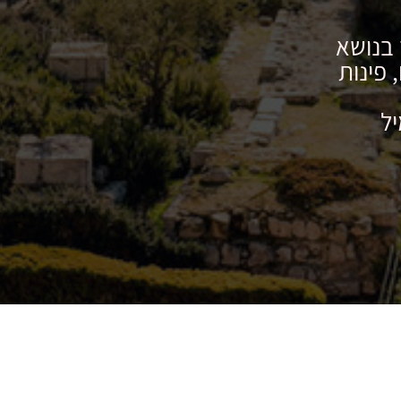
 בנושא
 פינות
יל