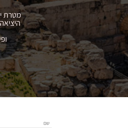
מטרת יו
היציאה 
ופי
ה